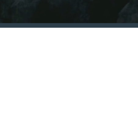
Integritetspolicy
Visselblåsning