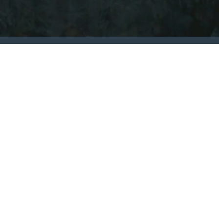
oss
Utmärkelser
ter
Hållbarhet
 kontor