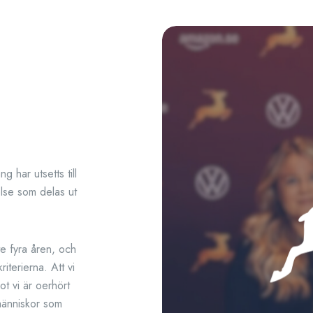
g har utsetts till
lse som delas ut
te fyra åren, och
iterierna. Att vi
t vi är oerhört
 människor som