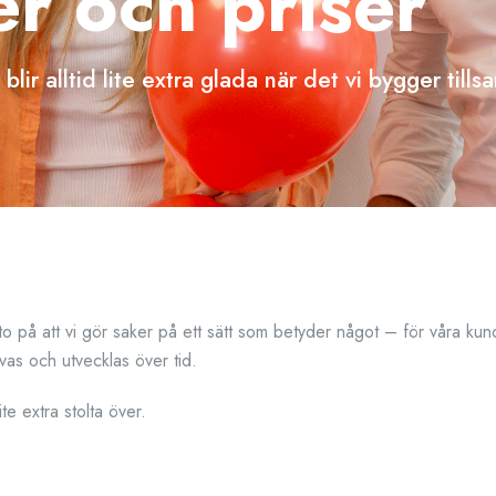
r och priser
 blir alltid lite extra glada när det vi bygger t
kvitto på att vi gör saker på ett sätt som betyder något – för våra ku
rivas och utvecklas över tid.
te extra stolta över.