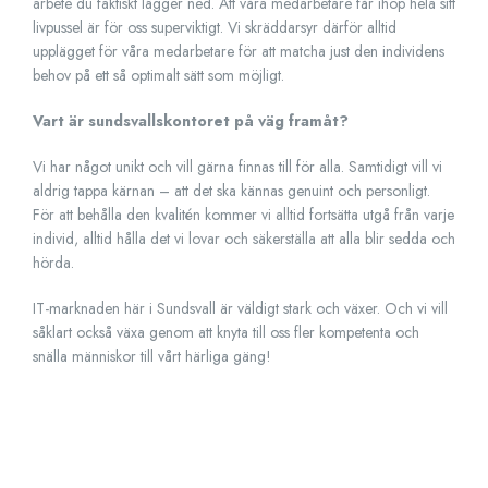
arbete du faktiskt lägger ned. Att våra medarbetare får ihop hela sitt
livpussel är för oss superviktigt. Vi skräddarsyr därför alltid
upplägget för våra medarbetare för att matcha just den individens
behov på ett så optimalt sätt som möjligt.
Vart är sundsvallskontoret på väg framåt?
Vi har något unikt och vill gärna finnas till för alla. Samtidigt vill vi
aldrig tappa kärnan – att det ska kännas genuint och personligt.
För att behålla den kvalitén kommer vi alltid fortsätta utgå från varje
individ, alltid hålla det vi lovar och säkerställa att alla blir sedda och
hörda.
IT-marknaden här i Sundsvall är väldigt stark och växer. Och vi vill
såklart också växa genom att knyta till oss fler kompetenta och
snälla människor till vårt härliga gäng!