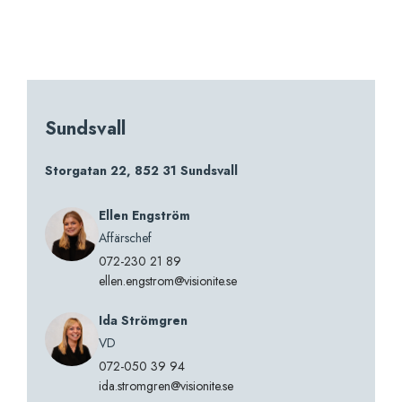
Sundsvall
Storgatan 22, 852 31 Sundsvall
Ellen Engström
Affärschef
072-230 21 89
ellen.engstrom@visionite.se
Ida Strömgren
VD
072-050 39 94
ida.stromgren@visionite.se