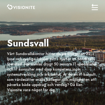
Sundsvall
Vårt Sundsvallskontor hittar du på Storgatan 22, i
ljusa och rymliga lokaler mitt i hjärtat av Sundsvalls
Stenstad. Här samlas drygt 50 seniora IT-specialister
och IT-konsulter med djup kompetens inom
systemutveckling och arkitektur. Är du en IT-konsult
som värdesätter snälla kollegor och möjligheten att
påverka både uppdrag och vardag? Då kan
Visionite vara något för dig.