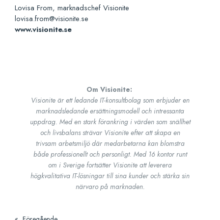
Lovisa From, marknadschef Visionite
lovisa.from@visionite.se
www.visionite.se
Om
Visionite
:
Visionite
är ett ledande IT-konsultbolag som erbjuder en
marknadsledande ersättningsmodell och intressanta
uppdrag. Med en stark förankring i värden som snällhet
och livsbalans strävar
Visionite
efter att skapa en
trivsam arbetsmiljö där medarbetarna kan blomstra
både professionellt och personligt. Med 16 kontor runt
om i Sverige fortsätter
Visionite
att leverera
högkvalitativa IT-lösningar till sina kunder och stärka sin
närvaro på marknaden.
«
Föregående