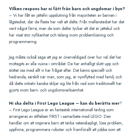
Vilken respons har ni fått från barn och ungdomar i byn?
– Vi har fått en jättefin uppslutning från majoriteten av barnen i
lågstadiet, där de flesta har valt att delta. Från mellanstadiet har det
varit något färre, men de som deltar tycker att det är jättekul och
har visat stor nyfikenhet och talang inom problemlösning och
programmering.
Jag måste också säga att jag är överväldigad över hur väl det har
mottagits av alla vuxna i området. De har enhälligt slutit upp och
stöttat oss med allt vi har frågat efter. Det känns speciellt och
hedrande, särskilt när man, som jag, är nyinflyttad med familj och
då detta initiativ kanske skiljer sig lite från vad som traditionellt har
gjorts inom barn- och ungdomsverksamhet.
Ni ska delta i First Lego League – kan du berätta mer
?
– First Lego League är en fantastisk internationell tävling som
arrangeras av stiftelsen FIRST i samarbete med LEGO. Den
handlar om att inspirera barn att tänka vetenskapligt, lösa problem,
uppfinna, programmera robotar och framförallt att jobba som ett