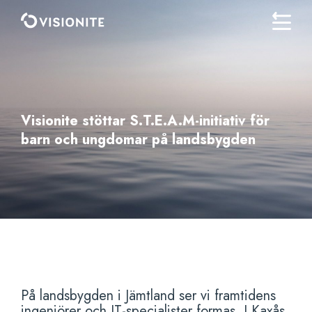
Visionite stöttar S.T.E.A.M-initiativ för
barn och ungdomar på landsbygden
På landsbygden i Jämtland ser vi framtidens
ingenjörer och IT-specialister formas. I Kaxås