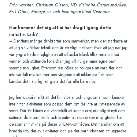
Från vänster: Christian Olsson, VD Visionite Östersund/Åre,
Erik Obitz, Enterprise- och lösningsarkitekt Visionite
Hur kommer det sig att ni har dragit igång detta
initiativ, Erik?
– Det finns många drivkrafter som samverkat, men den starkaste är
att jag själv älskar teknik och är otroligt tacksam över att jag när jag
var yngre hade möjligheten att utforska teknik tillsammans med
vänner och stöttande föräldrar. Jag vill nu ge mina egna barn
samma möjlighet. Eftersom det både är roligare att vara fler och
inte särskilt mycket mer ansträngande att inkludera fler barn,
kändes det naturligt att göra det för alla barn i byn.
Jag har också märkt att det finns barn och ungdomar som kanske
inte hittar aktiviteter som passar dem om de inte är intresserade av
sport. Därför känns det värdefullt att kunna erbjuda något nytt och
spännande inom teknik och kreativitet, och skapa möjligheter för
de som är nyfikna på dessa STEAM-områden. Det handlar om att
bredda utbudet av aktiviteter och ge fler barn chansen att upptäcka