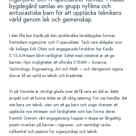
bygdegård samlas en grupp nyfikna och
entusiastiska barn för att upptäcka teknikens
värld genom lek och gemenskap.
I den lilla byn Kaxås på den jämtländska landsbygden formas
framtidens ingenjörer och IT-specialister. Tack vare eldsjälar som
vår kollega Erik Obitz och engagerade föräldrar har Kaxås
S.T.E.A.M-team blivit verklighet. Syftet med initiativet är att ge
barnen i byn möjligheten att utforska STEAM – Science,
Technology, Engineering, Art och Math – och därigenom öppna
dörrar till en värld av teknik och kreativitet.
Vi på Visionite är otroligt glada över att få vara en del av detta
projekt och att kunna stötta en så viktig satsning. För oss handlar det
inte bara om teknik, utan om att ge barn och unga chansen att
upptäcka nya intressen och färdigheter som kan forma deras
framtid. Genom vårt engagemang hoppas vi skapa en långsiktig
positiv inverkan på barnen i regionen, och samtidigt väcka
nyfikenhet och passion för ingenjörskap och teknik.