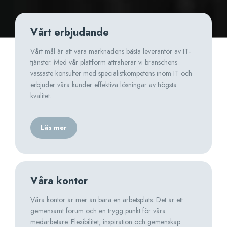
Vårt erbjudande
Vårt mål är att vara marknadens bästa leverantör av IT-
tjänster. Med vår plattform attraherar vi branschens
vassaste konsulter med specialistkompetens inom IT och
erbjuder våra kunder effektiva lösningar av högsta
kvalitet.
Läs mer
Våra kontor
Våra kontor är mer än bara en arbetsplats. Det är ett
gemensamt forum och en trygg punkt för våra
medarbetare. Flexibilitet, inspiration och gemenskap