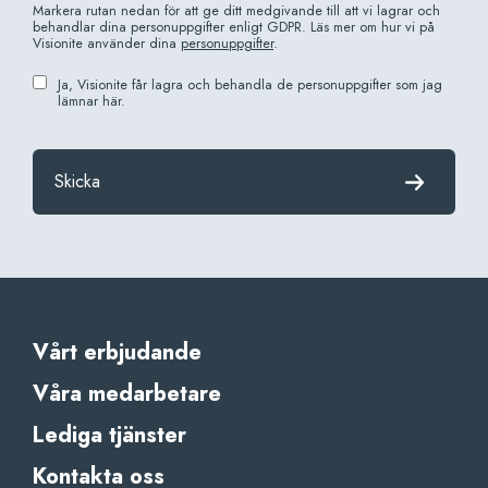
Markera rutan nedan för att ge ditt medgivande till att vi lagrar och
behandlar dina personuppgifter enligt GDPR. Läs mer om hur vi på
Visionite använder dina
personuppgifter
.
Ja, Visionite får lagra och behandla de personuppgifter som jag
lämnar här.
Skicka
Vårt erbjudande
Våra medarbetare
Lediga tjänster
Kontakta oss