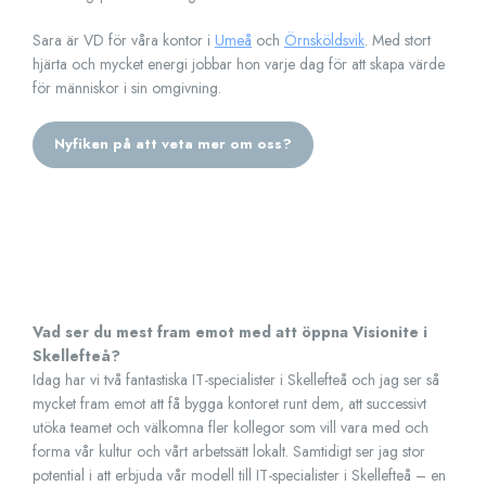
Sara är VD för våra kontor i
Umeå
och
Örnsköldsvik
. Med stort
hjärta och mycket energi jobbar hon varje dag för att skapa värde
för människor i sin omgivning.
Nyfiken på att veta mer om oss?
Vad ser du mest fram emot med att öppna Visionite i
Skellefteå?
Idag har vi två fantastiska IT-specialister i Skellefteå och jag ser så
mycket fram emot att få bygga kontoret runt dem, att successivt
utöka teamet och välkomna fler kollegor som vill vara med och
forma vår kultur och vårt arbetssätt lokalt. Samtidigt ser jag stor
potential i att erbjuda vår modell till IT-specialister i Skellefteå – en