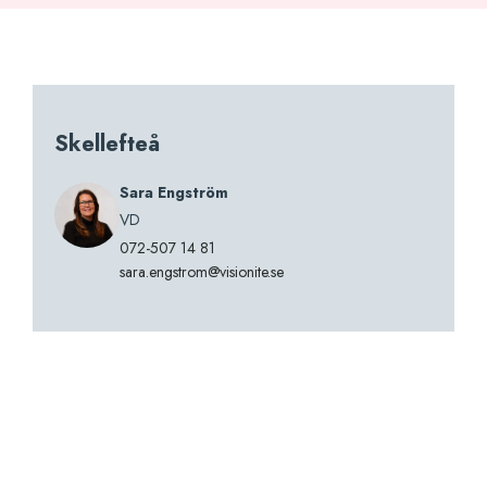
Skellefteå
Sara Engström
VD
072-507 14 81
sara.engstrom@visionite.se