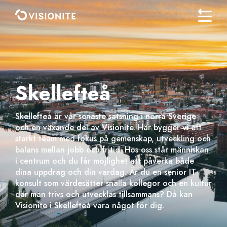
Skellefteå
Skellefteå är vår senaste satsning i norra Sverige
och en växande del av Visionite. Här bygger vi ett
starkt team med fokus på gemenskap, utveckling och
balans mellan jobb och fritid. Hos oss står människan
i centrum och du får möjlighet att påverka både
dina uppdrag och din vardag. Är du en senior IT-
konsult som värdesätter snälla kollegor och en kultur
där man trivs och utvecklas tillsammans? Då kan
Visionite i Skellefteå vara något för dig.